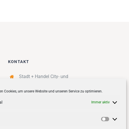
KONTAKT
Stadt + Handel City- und
Standortmanagement BID GmbH
n Cookies, um unsere Website und unseren Service zu optimieren.
Quartiersmanagement
Tibarg 21 | 22459 Hamburg
al
Immer aktiv
Telefon: 040 – 58 95 17 59
info@tibarg.de
Vorlieben
Follow us on
facebook