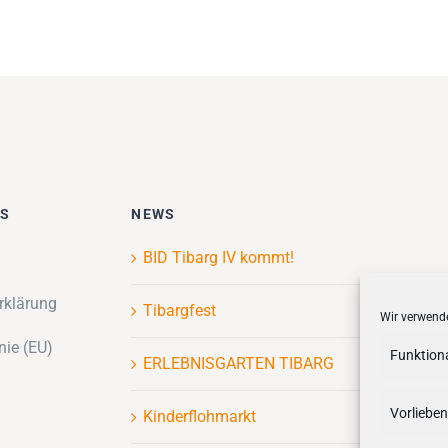
ES
NEWS
BID Tibarg IV kommt!
rklärung
Tibargfest
Wir verwende
nie (EU)
Funktion
ERLEBNISGARTEN TIBARG
Vorlieben
Kinderflohmarkt