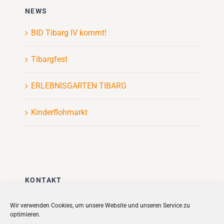
NEWS
BID Tibarg IV kommt!
Tibargfest
ERLEBNISGARTEN TIBARG
Kinderflohmarkt
KONTAKT
Stadt + Handel City- und
Wir verwenden Cookies, um unsere Website und unseren Service zu
optimieren.
Standortmanagement BID GmbH