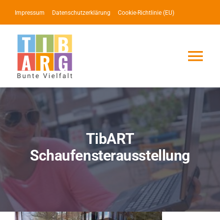
Zum
Impressum
Datenschutzerklärung
Cookie-Richtlinie (EU)
Inhalt
springen
Tog
Nav
Lotse
Service
TibART
Schaufensterausstellung
News
Events