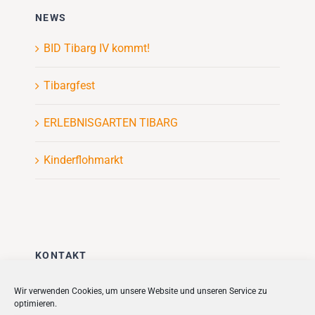
NEWS
BID Tibarg IV kommt!
Tibargfest
ERLEBNISGARTEN TIBARG
Kinderflohmarkt
KONTAKT
Stadt + Handel City- und
Wir verwenden Cookies, um unsere Website und unseren Service zu
optimieren.
Standortmanagement BID GmbH