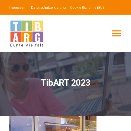
Zum
Impressum
Datenschutzerklärung
Cookie-Richtlinie (EU)
Inhalt
springen
Tog
Nav
Lotse
Service
TibART 2023
News
Events