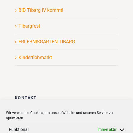
BID Tibarg IV kommt!
Tibargfest
ERLEBNISGARTEN TIBARG
Kinderflohmarkt
KONTAKT
Stadt + Handel City- und
Wir verwenden Cookies, um unsere Website und unseren Service zu
optimieren.
Standortmanagement BID GmbH
Quartiersmanagement
Funktional
Immer aktiv