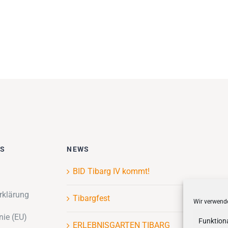
ES
NEWS
BID Tibarg IV kommt!
rklärung
Tibargfest
Wir verwende
nie (EU)
Funktion
ERLEBNISGARTEN TIBARG