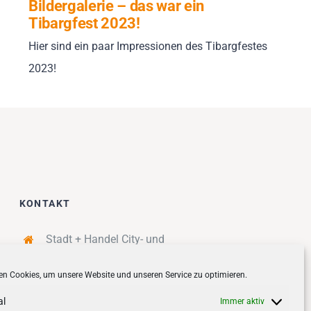
Bildergalerie – das war ein
Tibargfest 2023!
Hier sind ein paar Impressionen des Tibargfestes
2023!
KONTAKT
Stadt + Handel City- und
Standortmanagement BID GmbH
Quartiersmanagement
n Cookies, um unsere Website und unseren Service zu optimieren.
Tibarg 21 | 22459 Hamburg
al
Immer aktiv