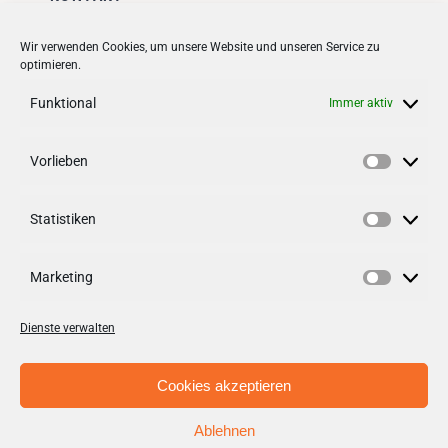
Stadt + Handel City- und
Wir verwenden Cookies, um unsere Website und unseren Service zu
optimieren.
Standortmanagement BID GmbH
Quartiersmanagement
Funktional
Immer aktiv
Tibarg 21 | 22459 Hamburg
Telefon: 040 – 58 95 17 59
Vorlieben
Vorlieb
info@tibarg.de
Statistiken
Follow us on
facebook
Statisti
Follow us on
instagramm
Marketing
Marketi
Dienste verwalten
Cookies akzeptieren
Ablehnen
© Copyright 2012 - 2026 | Stadt + Handel City- und