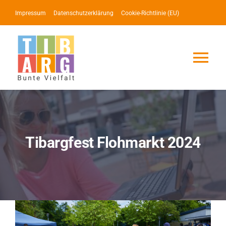
Zum
Impressum
Datenschutzerklärung
Cookie-Richtlinie (EU)
Inhalt
springen
Tog
Nav
Lotse
Service
Tibargfest Flohmarkt 2024
News
Events