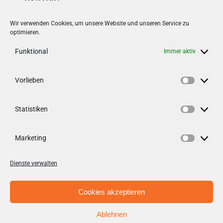
Stadt + Handel City- und
Wir verwenden Cookies, um unsere Website und unseren Service zu
optimieren.
Standortmanagement BID GmbH
Quartiersmanagement
Funktional
Immer aktiv
Tibarg 21 | 22459 Hamburg
Telefon: 040 – 58 95 17 59
Vorlieben
Vorlieb
info@tibarg.de
Statistiken
Follow us on
facebook
Statisti
Follow us on
instagramm
Marketing
Marketi
Dienste verwalten
Cookies akzeptieren
Ablehnen
© Copyright 2012 - 2026 | Stadt + Handel City- und