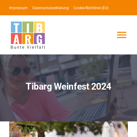
Zum
Impressum
Datenschutzerklärung
Cookie-Richtlinie (EU)
Inhalt
springen
Tog
Nav
Lotse
Service
Tibarg Weinfest 2024
News
Events