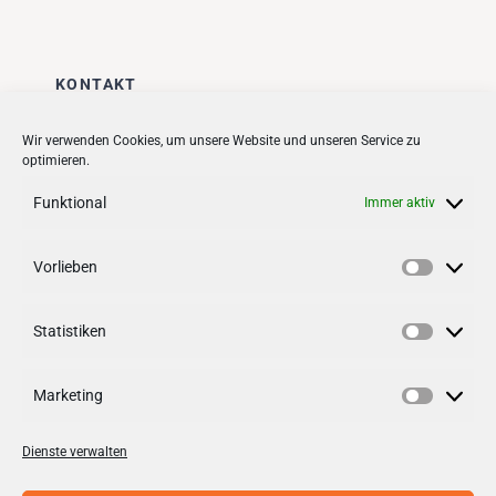
KONTAKT
Stadt + Handel City- und
Wir verwenden Cookies, um unsere Website und unseren Service zu
optimieren.
Standortmanagement BID GmbH
Quartiersmanagement
Funktional
Immer aktiv
Tibarg 21 | 22459 Hamburg
Telefon: 040 – 58 95 17 59
Vorlieben
Vorlieb
info@tibarg.de
Statistiken
Follow us on
facebook
Statisti
Follow us on
instagramm
Marketing
Marketi
Dienste verwalten