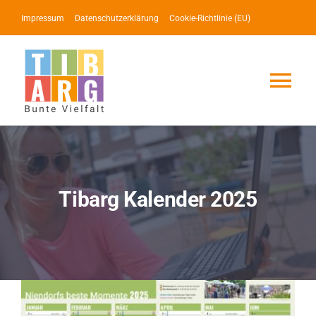
Zum
Impressum
Datenschutzerklärung
Cookie-Richtlinie (EU)
Inhalt
springen
Tog
Nav
Lotse
Service
Tibarg Kalender 2025
News
Events