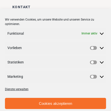
KONTAKT
Stadt + Handel City- und
Wir verwenden Cookies, um unsere Website und unseren Service zu
optimieren.
Standortmanagement BID GmbH
Quartiersmanagement
Funktional
Immer aktiv
Tibarg 21 | 22459 Hamburg
Telefon: 040 – 58 95 17 59
Vorlieben
Vorlieb
info@tibarg.de
Statistiken
Follow us on
facebook
Statisti
Follow us on
instagramm
Marketing
Marketi
Dienste verwalten
Cookies akzeptieren