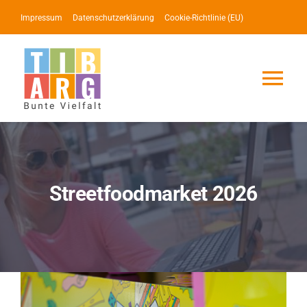
Zum
Impressum
Datenschutzerklärung
Cookie-Richtlinie (EU)
Inhalt
springen
Tog
Nav
Lotse
Service
Streetfoodmarket 2026
News
Events