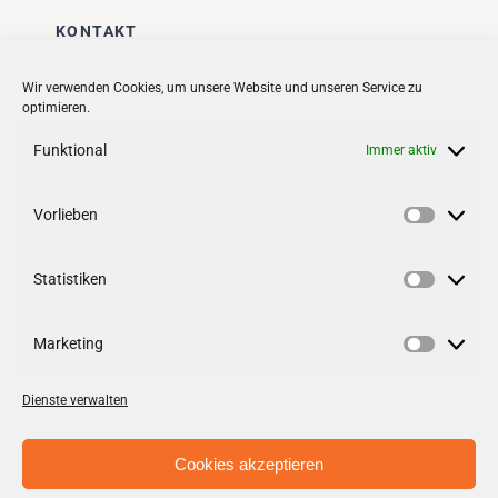
KONTAKT
Stadt + Handel City- und
Wir verwenden Cookies, um unsere Website und unseren Service zu
optimieren.
Standortmanagement BID GmbH
Quartiersmanagement
Funktional
Immer aktiv
Tibarg 21 | 22459 Hamburg
Telefon: 040 – 58 95 17 59
Vorlieben
Vorlieb
info@tibarg.de
Statistiken
Follow us on
facebook
Statisti
Follow us on
instagramm
Marketing
Marketi
Dienste verwalten
Cookies akzeptieren