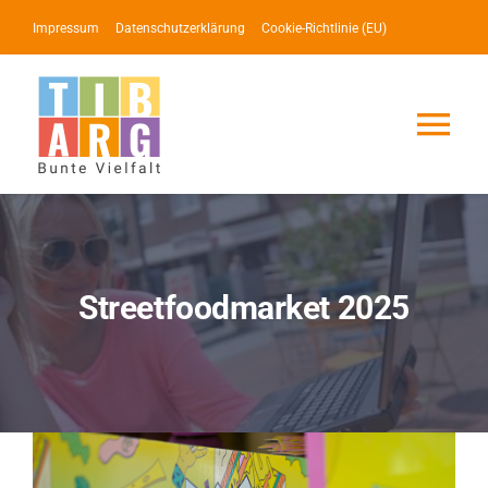
Zum
Impressum
Datenschutzerklärung
Cookie-Richtlinie (EU)
Inhalt
springen
Tog
Nav
Lotse
Service
Streetfoodmarket 2025
News
Events