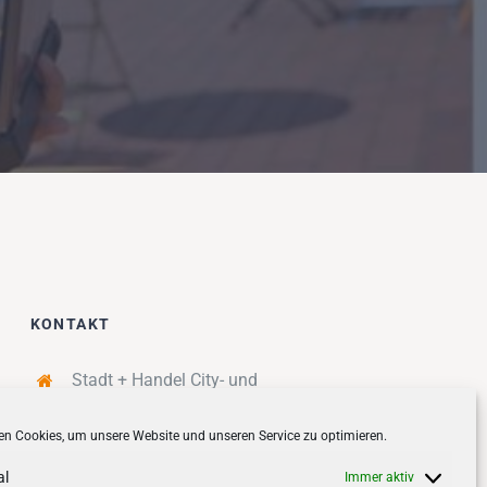
KONTAKT
Stadt + Handel City- und
Standortmanagement BID GmbH
n Cookies, um unsere Website und unseren Service zu optimieren.
Quartiersmanagement
Tibarg 21 | 22459 Hamburg
al
Immer aktiv