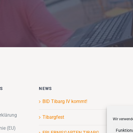
ES
NEWS
BID Tibarg IV kommt!
rklärung
Tibargfest
Wir verwende
nie (EU)
Funktion
ERLEBNISGARTEN TIBARG