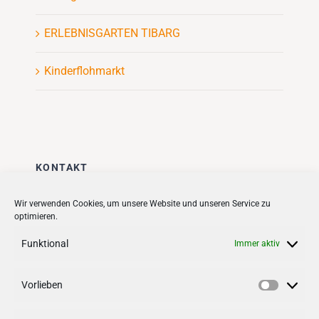
ERLEBNISGARTEN TIBARG
Kinderflohmarkt
KONTAKT
Stadt + Handel City- und
Wir verwenden Cookies, um unsere Website und unseren Service zu
optimieren.
Standortmanagement BID GmbH
Quartiersmanagement
Funktional
Immer aktiv
Tibarg 21 | 22459 Hamburg
Telefon: 040 – 58 95 17 59
Vorlieben
Vorlieb
info@tibarg.de