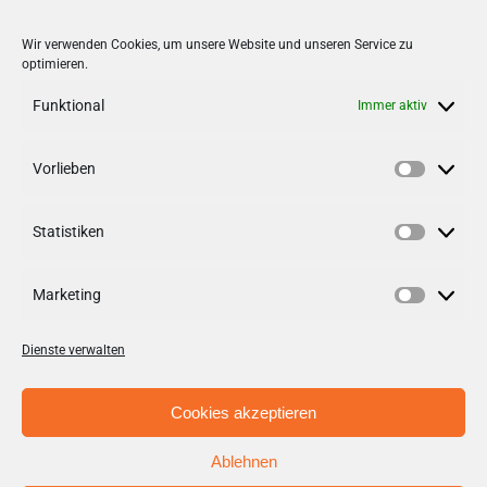
Stadt + Handel City- und
Wir verwenden Cookies, um unsere Website und unseren Service zu
optimieren.
Standortmanagement BID GmbH
Quartiersmanagement
Funktional
Immer aktiv
Tibarg 21 | 22459 Hamburg
Telefon: 040 – 58 95 17 59
Vorlieben
Vorlieb
info@tibarg.de
Statistiken
Follow us on
facebook
Statisti
Follow us on
instagramm
Marketing
Marketi
Dienste verwalten
Cookies akzeptieren
Ablehnen
© Copyright 2012 - 2026 | Stadt + Handel City- und