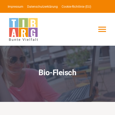
Zum
Impressum
Datenschutzerklärung
Cookie-Richtlinie (EU)
Inhalt
springen
Tog
Nav
Lotse
Service
Bio-Fleisch
News
Events