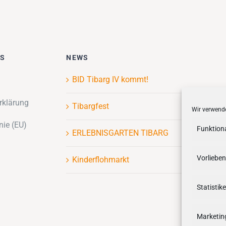
ES
NEWS
BID Tibarg IV kommt!
rklärung
Tibargfest
Wir verwende
nie (EU)
Funktion
ERLEBNISGARTEN TIBARG
Vorlieben
Kinderflohmarkt
Statistik
Marketin