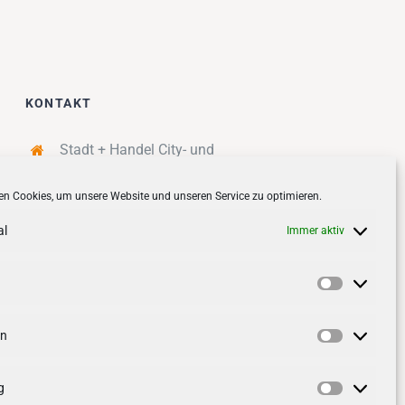
KONTAKT
Stadt + Handel City- und
Standortmanagement BID GmbH
n Cookies, um unsere Website und unseren Service zu optimieren.
Quartiersmanagement
Tibarg 21 | 22459 Hamburg
al
Immer aktiv
Telefon: 040 – 58 95 17 59
info@tibarg.de
Vorlieben
Follow us on
facebook
Follow us on
instagramm
en
Statistik
g
Marketin