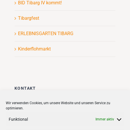
BID Tibarg IV kommt!
Tibargfest
ERLEBNISGARTEN TIBARG
Kinderflohmarkt
KONTAKT
Stadt + Handel City- und
Wir verwenden Cookies, um unsere Website und unseren Service zu
optimieren.
Standortmanagement BID GmbH
Quartiersmanagement
Funktional
Immer aktiv
Tibarg 21 | 22459 Hamburg