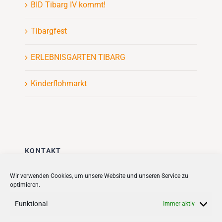
BID Tibarg IV kommt!
Tibargfest
ERLEBNISGARTEN TIBARG
Kinderflohmarkt
KONTAKT
Stadt + Handel City- und
Wir verwenden Cookies, um unsere Website und unseren Service zu
optimieren.
Standortmanagement BID GmbH
Quartiersmanagement
Funktional
Immer aktiv
Tibarg 21 | 22459 Hamburg