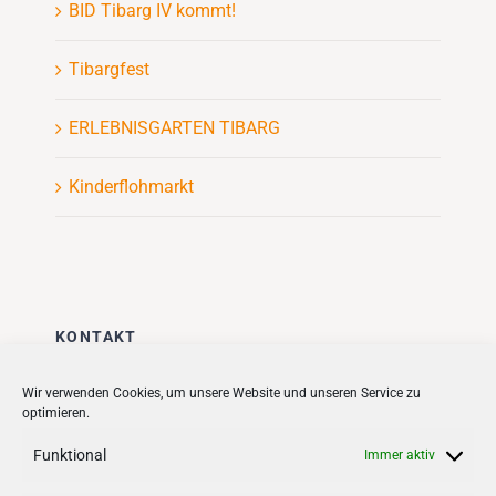
BID Tibarg IV kommt!
Tibargfest
ERLEBNISGARTEN TIBARG
Kinderflohmarkt
KONTAKT
Stadt + Handel City- und
Wir verwenden Cookies, um unsere Website und unseren Service zu
optimieren.
Standortmanagement BID GmbH
Quartiersmanagement
Funktional
Immer aktiv
Tibarg 21 | 22459 Hamburg