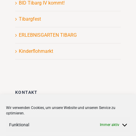
BID Tibarg IV kommt!
Tibargfest
ERLEBNISGARTEN TIBARG
Kinderflohmarkt
KONTAKT
Stadt + Handel City- und
Wir verwenden Cookies, um unsere Website und unseren Service zu
optimieren.
Standortmanagement BID GmbH
Quartiersmanagement
Funktional
Immer aktiv
Tibarg 21 | 22459 Hamburg