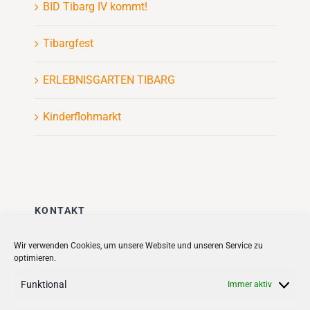
BID Tibarg IV kommt!
Tibargfest
ERLEBNISGARTEN TIBARG
Kinderflohmarkt
KONTAKT
Stadt + Handel City- und
Wir verwenden Cookies, um unsere Website und unseren Service zu
optimieren.
Standortmanagement BID GmbH
Quartiersmanagement
Funktional
Immer aktiv
Tibarg 21 | 22459 Hamburg