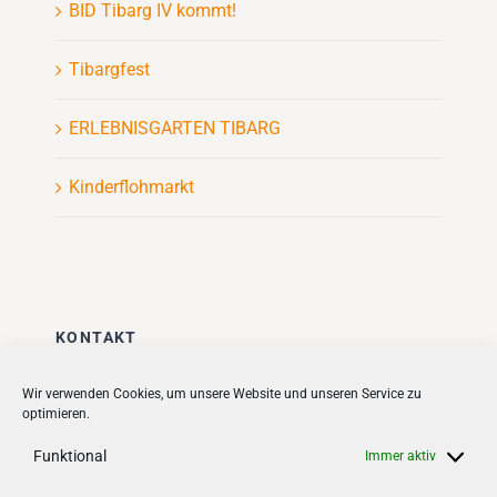
BID Tibarg IV kommt!
Tibargfest
ERLEBNISGARTEN TIBARG
Kinderflohmarkt
KONTAKT
Stadt + Handel City- und
Wir verwenden Cookies, um unsere Website und unseren Service zu
optimieren.
Standortmanagement BID GmbH
Quartiersmanagement
Funktional
Immer aktiv
Tibarg 21 | 22459 Hamburg