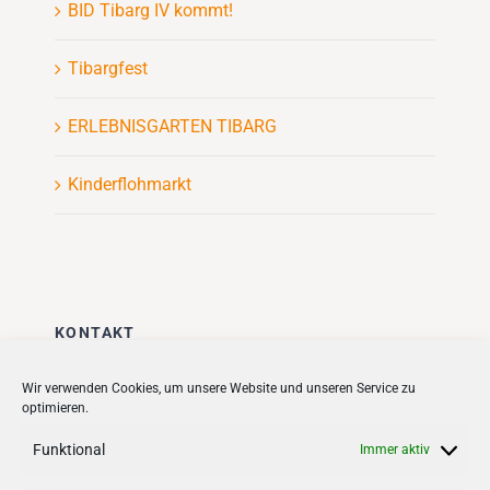
BID Tibarg IV kommt!
Tibargfest
ERLEBNISGARTEN TIBARG
Kinderflohmarkt
KONTAKT
Stadt + Handel City- und
Wir verwenden Cookies, um unsere Website und unseren Service zu
optimieren.
Standortmanagement BID GmbH
Quartiersmanagement
Funktional
Immer aktiv
Tibarg 21 | 22459 Hamburg