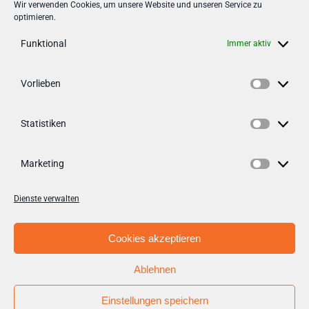
Stadt + Handel City- und
Wir verwenden Cookies, um unsere Website und unseren Service zu
optimieren.
Standortmanagement BID GmbH
Quartiersmanagement
Funktional
Immer aktiv
Tibarg 21 | 22459 Hamburg
Telefon: 040 – 58 95 17 59
Vorlieben
Vorlieb
info@tibarg.de
Statistiken
Follow us on
facebook
Statisti
Follow us on
instagramm
Marketing
Marketi
Dienste verwalten
Cookies akzeptieren
Ablehnen
© Copyright 2012 - 2026 | Stadt + Handel City- und
Standortmanagement BID GmbH / Aufgabenträger BID
Einstellungen speichern