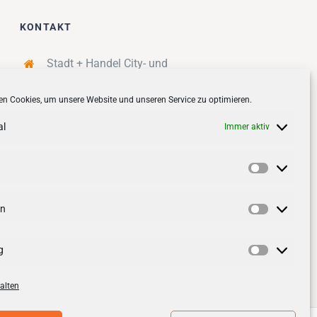
KONTAKT
Stadt + Handel City- und
Standortmanagement BID GmbH
n Cookies, um unsere Website und unseren Service zu optimieren.
Quartiersmanagement
Tibarg 21 | 22459 Hamburg
al
Immer aktiv
Telefon: 040 – 58 95 17 59
info@tibarg.de
Vorlieben
Follow us on
facebook
Follow us on
instagramm
en
Statistik
g
Marketin
alten