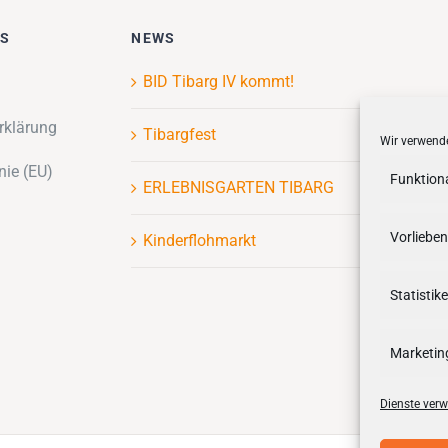
ES
NEWS
BID Tibarg IV kommt!
rklärung
Tibargfest
Wir verwende
nie (EU)
Funktion
ERLEBNISGARTEN TIBARG
Vorlieben
Kinderflohmarkt
Statistik
Marketin
Dienste verw