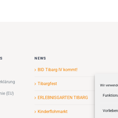
ES
NEWS
BID Tibarg IV kommt!
rklärung
Tibargfest
Wir verwende
nie (EU)
Funktion
ERLEBNISGARTEN TIBARG
Vorlieben
Kinderflohmarkt