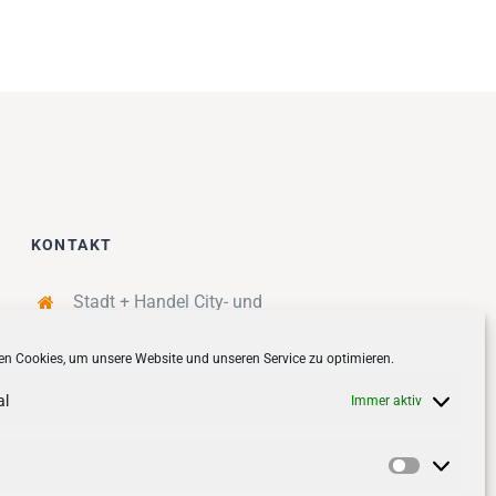
KONTAKT
Stadt + Handel City- und
Standortmanagement BID GmbH
n Cookies, um unsere Website und unseren Service zu optimieren.
Quartiersmanagement
Tibarg 21 | 22459 Hamburg
al
Immer aktiv
Telefon: 040 – 58 95 17 59
info@tibarg.de
Vorlieben