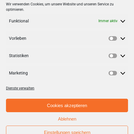
Stadt + Handel City- und
Wir verwenden Cookies, um unsere Website und unseren Service zu
optimieren.
Standortmanagement BID GmbH
Quartiersmanagement
Funktional
Immer aktiv
Tibarg 21 | 22459 Hamburg
Telefon: 040 – 58 95 17 59
Vorlieben
Vorlieb
info@tibarg.de
Statistiken
Follow us on
facebook
Statisti
Follow us on
instagramm
Marketing
Marketi
Dienste verwalten
Cookies akzeptieren
Ablehnen
© Copyright 2012 - 2026 | Stadt + Handel City- und
Standortmanagement BID GmbH / Aufgabenträger BID
Einstellungen speichern