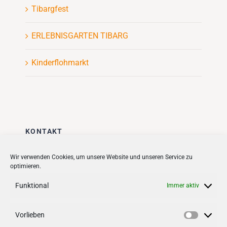
Tibargfest
ERLEBNISGARTEN TIBARG
Kinderflohmarkt
KONTAKT
Stadt + Handel City- und
Wir verwenden Cookies, um unsere Website und unseren Service zu
optimieren.
Standortmanagement BID GmbH
Quartiersmanagement
Funktional
Immer aktiv
Tibarg 21 | 22459 Hamburg
Telefon: 040 – 58 95 17 59
Vorlieben
Vorlieb