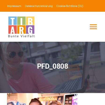
Zum
Impressum
Datenschutzerklärung
Cookie-Richtlinie (EU)
Inhalt
springen
Tog
Nav
Lotse
Service
PFD_0808
News
Events