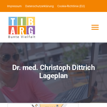
Zum
Impressum
Datenschutzerklärung
Cookie-Richtlinie (EU)
Inhalt
springen
Tog
Nav
Lotse
Service
Dr. med. Christoph Dittrich
Lageplan
News
Events