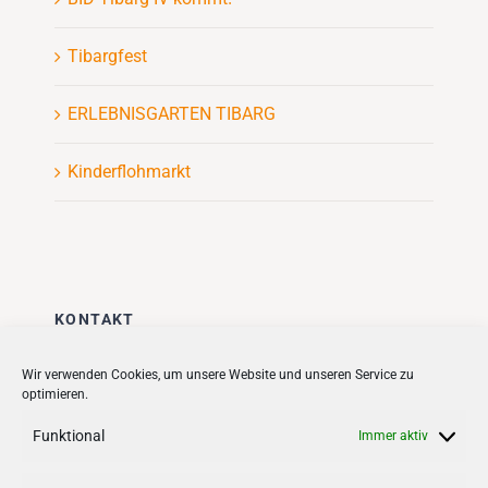
Tibargfest
ERLEBNISGARTEN TIBARG
Kinderflohmarkt
KONTAKT
Stadt + Handel City- und
Wir verwenden Cookies, um unsere Website und unseren Service zu
optimieren.
Standortmanagement BID GmbH
Quartiersmanagement
Funktional
Immer aktiv
Tibarg 21 | 22459 Hamburg