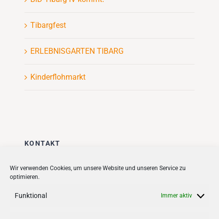
Tibargfest
ERLEBNISGARTEN TIBARG
Kinderflohmarkt
KONTAKT
Stadt + Handel City- und
Wir verwenden Cookies, um unsere Website und unseren Service zu
optimieren.
Standortmanagement BID GmbH
Quartiersmanagement
Funktional
Immer aktiv
Tibarg 21 | 22459 Hamburg