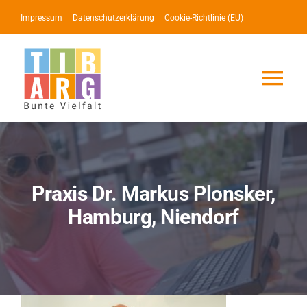
Zum
Impressum
Datenschutzerklärung
Cookie-Richtlinie (EU)
Inhalt
springen
Tog
Nav
Lotse
Service
Praxis Dr. Markus Plonsker,
Hamburg, Niendorf
News
Events