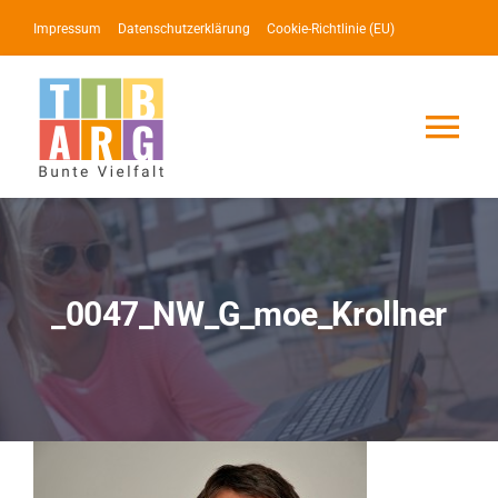
Zum
Impressum
Datenschutzerklärung
Cookie-Richtlinie (EU)
Inhalt
springen
Tog
Nav
Lotse
Service
_0047_NW_G_moe_Krollner
News
Events