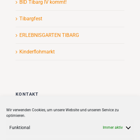
BID Tibarg IV kommt!
Tibargfest
ERLEBNISGARTEN TIBARG
Kinderflohmarkt
KONTAKT
Stadt + Handel City- und
Wir verwenden Cookies, um unsere Website und unseren Service zu
optimieren.
Standortmanagement BID GmbH
Quartiersmanagement
Funktional
Immer aktiv
Tibarg 21 | 22459 Hamburg