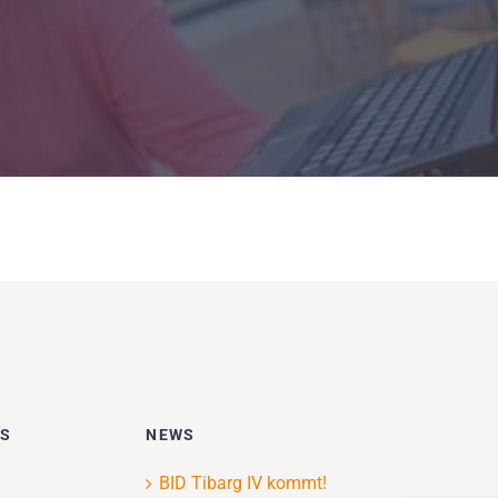
ES
NEWS
BID Tibarg IV kommt!