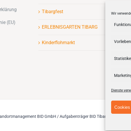
rklärung
Tibargfest
Wir verwende
nie (EU)
Funktion
ERLEBNISGARTEN TIBARG
Vorlieben
Kinderflohmarkt
Statistik
Marketin
Dienste verw
Cookies 
Standortmanagement BID GmbH / Aufgabenträger BID Tibarg III | Strategi