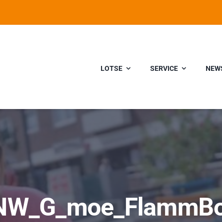
LOTSE
SERVICE
NEW
NW_G_moe_FlammBo