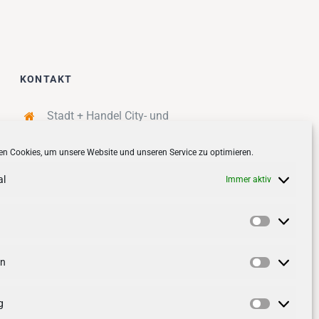
KONTAKT
Stadt + Handel City- und
Standortmanagement BID GmbH
n Cookies, um unsere Website und unseren Service zu optimieren.
Quartiersmanagement
Tibarg 21 | 22459 Hamburg
al
Immer aktiv
Telefon: 040 – 58 95 17 59
info@tibarg.de
Vorlieben
Follow us on
facebook
Follow us on
instagramm
en
Statistik
g
Marketin