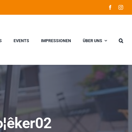
S
EVENTS
IMPRESSIONEN
ÜBER UNS
¦êker02