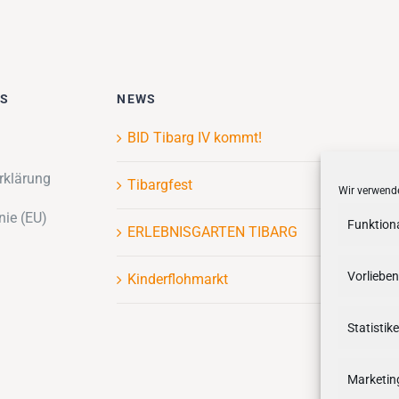
ES
NEWS
BID Tibarg IV kommt!
rklärung
Tibargfest
Wir verwende
nie (EU)
Funktion
ERLEBNISGARTEN TIBARG
Vorlieben
Kinderflohmarkt
Statistik
Marketin