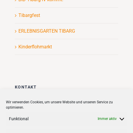
Tibargfest
ERLEBNISGARTEN TIBARG
Kinderflohmarkt
KONTAKT
Stadt + Handel City- und
Wir verwenden Cookies, um unsere Website und unseren Service zu
optimieren.
Standortmanagement BID GmbH
Quartiersmanagement
Funktional
Immer aktiv
Tibarg 21 | 22459 Hamburg