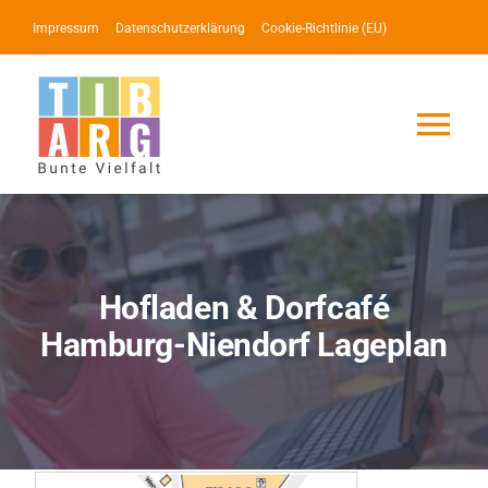
Zum
Impressum
Datenschutzerklärung
Cookie-Richtlinie (EU)
Inhalt
springen
Tog
Nav
Lotse
Service
Hofladen & Dorfcafé
Hamburg-Niendorf Lageplan
News
Events