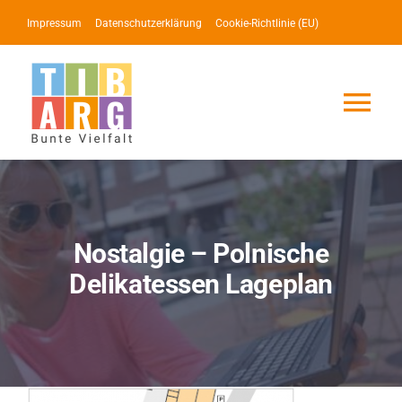
Zum
Impressum
Datenschutzerklärung
Cookie-Richtlinie (EU)
Inhalt
springen
Tog
Nav
Lotse
Service
Nostalgie – Polnische
Delikatessen Lageplan
News
Events