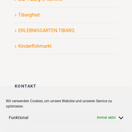
Tibargfest
ERLEBNISGARTEN TIBARG
Kinderflohmarkt
KONTAKT
Stadt + Handel City- und
Wir verwenden Cookies, um unsere Website und unseren Service zu
optimieren.
Standortmanagement BID GmbH
Quartiersmanagement
Funktional
Immer aktiv
Tibarg 21 | 22459 Hamburg