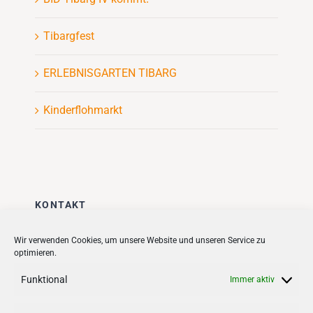
Tibargfest
ERLEBNISGARTEN TIBARG
Kinderflohmarkt
KONTAKT
Stadt + Handel City- und
Wir verwenden Cookies, um unsere Website und unseren Service zu
optimieren.
Standortmanagement BID GmbH
Quartiersmanagement
Funktional
Immer aktiv
Tibarg 21 | 22459 Hamburg