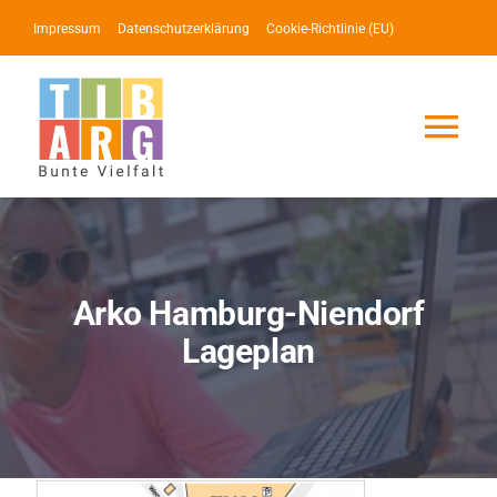
Zum
Impressum
Datenschutzerklärung
Cookie-Richtlinie (EU)
Inhalt
springen
Tog
Nav
Lotse
Service
Arko Hamburg-Niendorf
Lageplan
News
Events