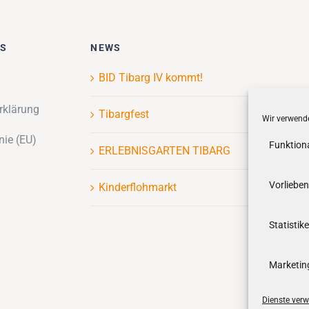
ES
NEWS
BID Tibarg IV kommt!
rklärung
Tibargfest
Wir verwende
nie (EU)
Funktion
ERLEBNISGARTEN TIBARG
Vorlieben
Kinderflohmarkt
Statistik
Marketin
Dienste verw