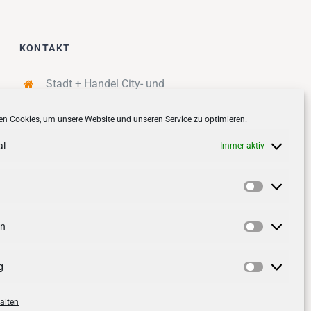
KONTAKT
Stadt + Handel City- und
Standortmanagement BID GmbH
n Cookies, um unsere Website und unseren Service zu optimieren.
Quartiersmanagement
Tibarg 21 | 22459 Hamburg
al
Immer aktiv
Telefon: 040 – 58 95 17 59
info@tibarg.de
Vorlieben
Follow us on
facebook
Follow us on
instagramm
en
Statistik
g
Marketin
alten