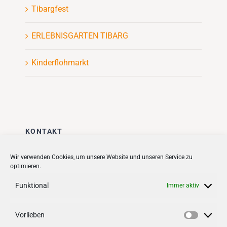
Tibargfest
ERLEBNISGARTEN TIBARG
Kinderflohmarkt
KONTAKT
Stadt + Handel City- und
Wir verwenden Cookies, um unsere Website und unseren Service zu
optimieren.
Standortmanagement BID GmbH
Quartiersmanagement
Funktional
Immer aktiv
Tibarg 21 | 22459 Hamburg
Telefon: 040 – 58 95 17 59
Vorlieben
Vorlieb