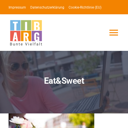
Zum
Impressum
Datenschutzerklärung
Cookie-Richtlinie (EU)
Inhalt
springen
Tog
Nav
Lotse
Service
Eat&Sweet
News
Events