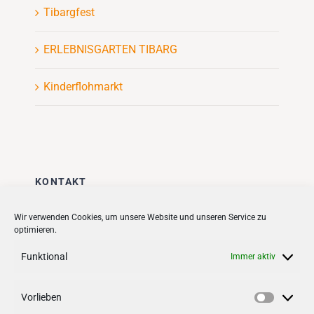
Tibargfest
ERLEBNISGARTEN TIBARG
Kinderflohmarkt
KONTAKT
Stadt + Handel City- und
Wir verwenden Cookies, um unsere Website und unseren Service zu
optimieren.
Standortmanagement BID GmbH
Quartiersmanagement
Funktional
Immer aktiv
Tibarg 21 | 22459 Hamburg
Telefon: 040 – 58 95 17 59
Vorlieben
Vorlieb