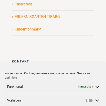
Tibargfest
ERLEBNISGARTEN TIBARG
Kinderflohmarkt
KONTAKT
Stadt + Handel City- und
Wir verwenden Cookies, um unsere Website und unseren Service zu
optimieren.
Standortmanagement BID GmbH
Quartiersmanagement
Funktional
Immer aktiv
Tibarg 21 | 22459 Hamburg
Telefon: 040 – 58 95 17 59
Vorlieben
Vorlieb