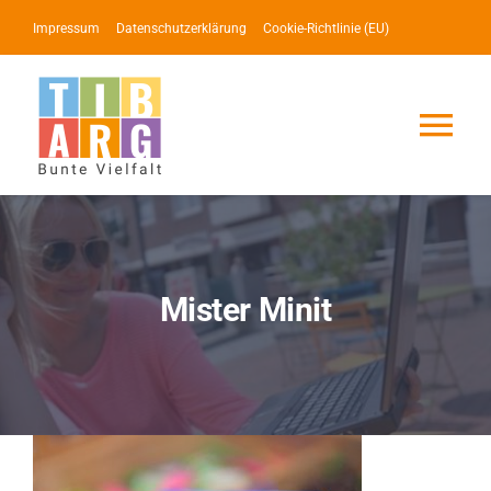
Zum
Impressum
Datenschutzerklärung
Cookie-Richtlinie (EU)
Inhalt
springen
Tog
Nav
Lotse
Service
Mister Minit
News
Events