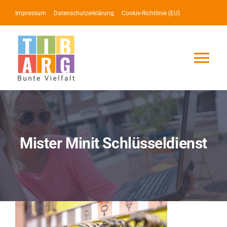
Zum
Impressum
Datenschutzerklärung
Cookie-Richtlinie (EU)
Inhalt
springen
Tog
Nav
Lotse
Service
Mister Minit Schlüsseldienst
News
Events