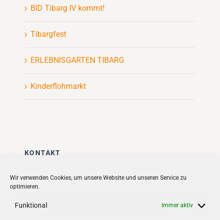
BID Tibarg IV kommt!
Tibargfest
ERLEBNISGARTEN TIBARG
Kinderflohmarkt
KONTAKT
Stadt + Handel City- und
Wir verwenden Cookies, um unsere Website und unseren Service zu
optimieren.
Standortmanagement BID GmbH
Quartiersmanagement
Funktional
Immer aktiv
Tibarg 21 | 22459 Hamburg