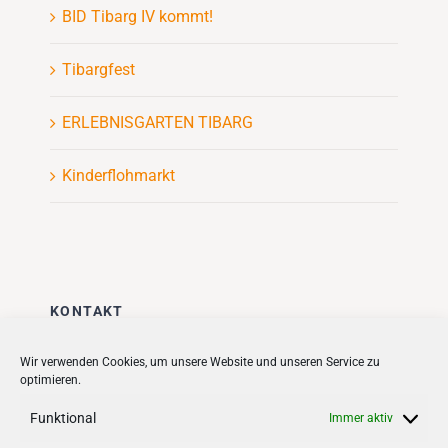
BID Tibarg IV kommt!
Tibargfest
ERLEBNISGARTEN TIBARG
Kinderflohmarkt
KONTAKT
Stadt + Handel City- und
Wir verwenden Cookies, um unsere Website und unseren Service zu
optimieren.
Standortmanagement BID GmbH
Quartiersmanagement
Funktional
Immer aktiv
Tibarg 21 | 22459 Hamburg