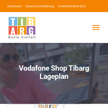
Zum
Impressum
Datenschutzerklärung
Cookie-Richtlinie (EU)
Inhalt
springen
Tog
Nav
Lotse
Service
Vodafone Shop Tibarg
Lageplan
News
Events