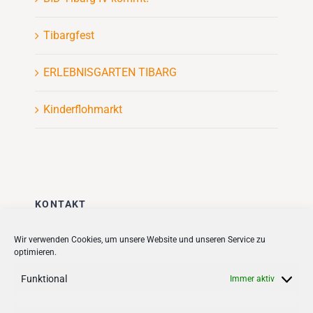
Tibargfest
ERLEBNISGARTEN TIBARG
Kinderflohmarkt
KONTAKT
Stadt + Handel City- und
Wir verwenden Cookies, um unsere Website und unseren Service zu
optimieren.
Standortmanagement BID GmbH
Quartiersmanagement
Funktional
Immer aktiv
Tibarg 21 | 22459 Hamburg