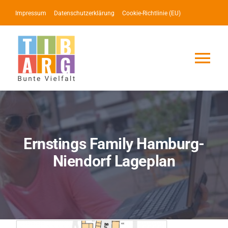
Zum
Impressum
Datenschutzerklärung
Cookie-Richtlinie (EU)
Inhalt
springen
Tog
Nav
Lotse
Service
Ernstings Family Hamburg-
Niendorf Lageplan
News
Events