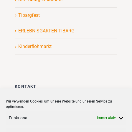
Tibargfest
ERLEBNISGARTEN TIBARG
Kinderflohmarkt
KONTAKT
Stadt + Handel City- und
Wir verwenden Cookies, um unsere Website und unseren Service zu
optimieren.
Standortmanagement BID GmbH
Quartiersmanagement
Funktional
Immer aktiv
Tibarg 21 | 22459 Hamburg