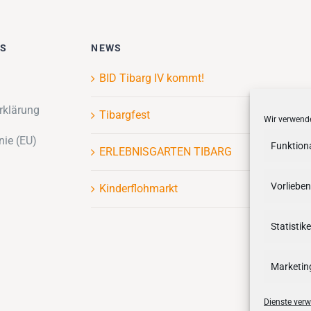
ES
NEWS
BID Tibarg IV kommt!
rklärung
Tibargfest
Wir verwende
nie (EU)
Funktion
ERLEBNISGARTEN TIBARG
Vorlieben
Kinderflohmarkt
Statistik
Marketin
Dienste verw