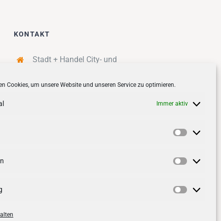
KONTAKT
Stadt + Handel City- und
Standortmanagement BID GmbH
n Cookies, um unsere Website und unseren Service zu optimieren.
Quartiersmanagement
Tibarg 21 | 22459 Hamburg
al
Immer aktiv
Telefon: 040 – 58 95 17 59
info@tibarg.de
Vorlieben
Follow us on
facebook
Follow us on
instagramm
en
Statistik
g
Marketin
alten