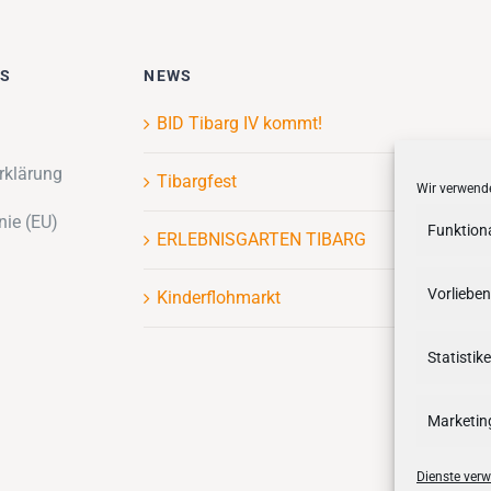
ES
NEWS
BID Tibarg IV kommt!
rklärung
Tibargfest
Wir verwende
nie (EU)
Funktion
ERLEBNISGARTEN TIBARG
Vorlieben
Kinderflohmarkt
Statistik
Marketin
Dienste verw