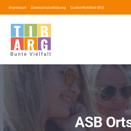
Zum
Impressum
Datenschutzerklärung
Cookie-Richtlinie (EU)
Inhalt
springen
ASB Ort