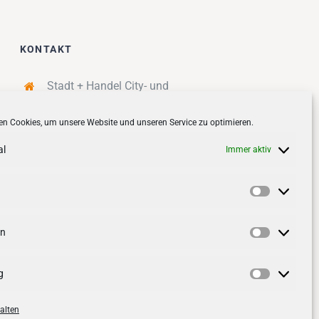
KONTAKT
Stadt + Handel City- und
Standortmanagement BID GmbH
n Cookies, um unsere Website und unseren Service zu optimieren.
Quartiersmanagement
Tibarg 21 | 22459 Hamburg
al
Immer aktiv
Telefon: 040 – 58 95 17 59
info@tibarg.de
Vorlieben
Follow us on
facebook
Follow us on
instagramm
en
Statistik
g
Marketin
alten