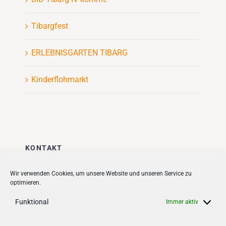
Tibargfest
ERLEBNISGARTEN TIBARG
Kinderflohmarkt
KONTAKT
Stadt + Handel City- und
Wir verwenden Cookies, um unsere Website und unseren Service zu
optimieren.
Standortmanagement BID GmbH
Quartiersmanagement
Funktional
Immer aktiv
Tibarg 21 | 22459 Hamburg