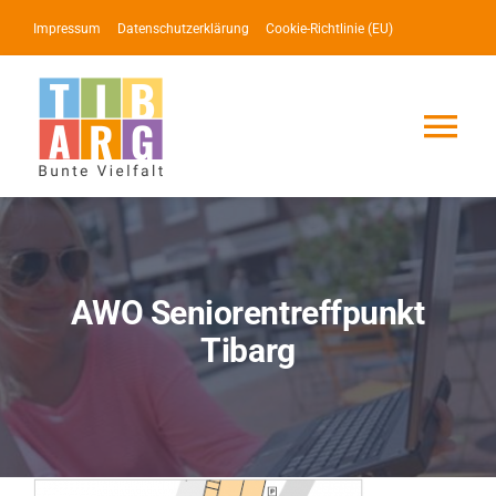
Zum
Impressum
Datenschutzerklärung
Cookie-Richtlinie (EU)
Inhalt
springen
Tog
Nav
Lotse
Service
AWO Seniorentreffpunkt
Tibarg
News
Events