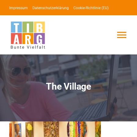
Zum
Impressum
Datenschutzerklärung
Cookie-Richtlinie (EU)
Inhalt
springen
Tog
Nav
Lotse
Service
The Village
News
Events