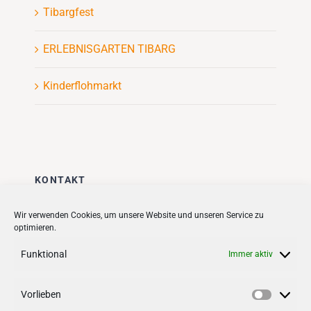
Tibargfest
ERLEBNISGARTEN TIBARG
Kinderflohmarkt
KONTAKT
Stadt + Handel City- und
Wir verwenden Cookies, um unsere Website und unseren Service zu
optimieren.
Standortmanagement BID GmbH
Quartiersmanagement
Funktional
Immer aktiv
Tibarg 21 | 22459 Hamburg
Telefon: 040 – 58 95 17 59
Vorlieben
Vorlieb