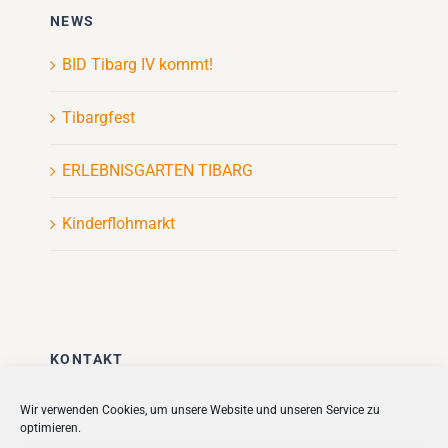
NEWS
BID Tibarg IV kommt!
Tibargfest
ERLEBNISGARTEN TIBARG
Kinderflohmarkt
KONTAKT
Stadt + Handel City- und
Wir verwenden Cookies, um unsere Website und unseren Service zu
optimieren.
Standortmanagement BID GmbH