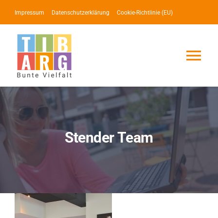
Zum
Impressum
Datenschutzerklärung
Cookie-Richtlinie (EU)
Inhalt
springen
Tog
Nav
Lotse
Service
Stender Team
News
Events