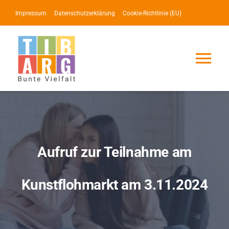
Zum
Impressum
Datenschutzerklärung
Cookie-Richtlinie (EU)
Inhalt
springen
Tog
Nav
Lotse
Service
Aufruf zur Teilnahme am
News
Kunstflohmarkt am 3.11.2024
Events