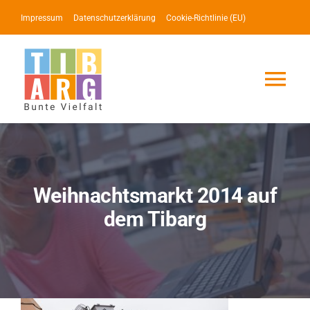
Zum
Impressum
Datenschutzerklärung
Cookie-Richtlinie (EU)
Inhalt
springen
Tog
Nav
Lotse
Service
Weihnachtsmarkt 2014 auf
dem Tibarg
News
Events