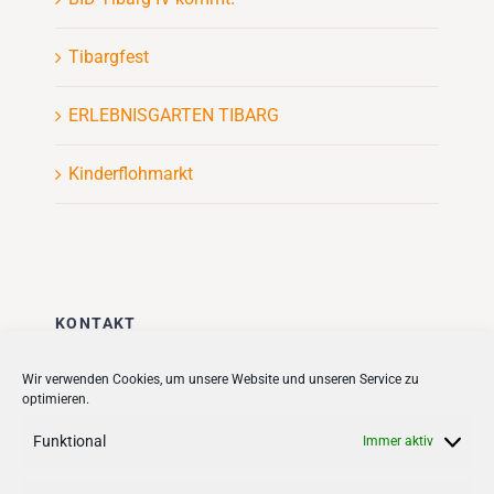
Tibargfest
ERLEBNISGARTEN TIBARG
Kinderflohmarkt
KONTAKT
Stadt + Handel City- und
Wir verwenden Cookies, um unsere Website und unseren Service zu
optimieren.
Standortmanagement BID GmbH
Quartiersmanagement
Funktional
Immer aktiv
Tibarg 21 | 22459 Hamburg