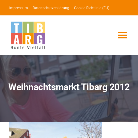
Zum
Impressum
Datenschutzerklärung
Cookie-Richtlinie (EU)
Inhalt
springen
Tog
Nav
Lotse
Service
Weihnachtsmarkt Tibarg 2012
News
Events