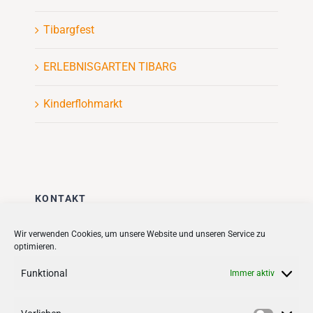
Tibargfest
ERLEBNISGARTEN TIBARG
Kinderflohmarkt
KONTAKT
Stadt + Handel City- und
Wir verwenden Cookies, um unsere Website und unseren Service zu
optimieren.
Standortmanagement BID GmbH
Quartiersmanagement
Funktional
Immer aktiv
Tibarg 21 | 22459 Hamburg